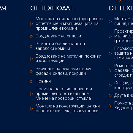
ЛЯ
ОТ ТЕХНОАЛП
ОТ ТЕ
Монтаж на сигнално (преградно)
Монтаж н
осветление и мълниезащита на
винил, н
промишлени комини
Проектир
Боядисване на силози
мълниеза
гръмоотв
Ремонт и боядисване на
заводски комини
Пясъкост
защита н
Боядисване на метални покриви
стоманоб
и конструкции
Ремонт и
Рисуване на реклами върху
фасади; 
фасади, силози, покриви
сгради; 
Новини
Огледи, 
конструк
Подмяна на стъклопакети и
промишлено остъкляване;
Друга ви
Миене на прозорци, стъкла
Почиства
Монтаж на конструкции, антени,
Хидростр
осветителни тела, въздуховоди