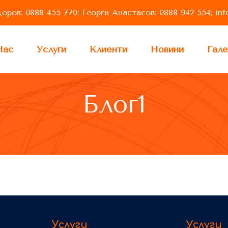
ров: 0888 455 770; Георги Анастасов: 0888 942 554;
in
Нас
Услуги
Клиенти
Новини
Гале
Блог1
Услуги
Услуги