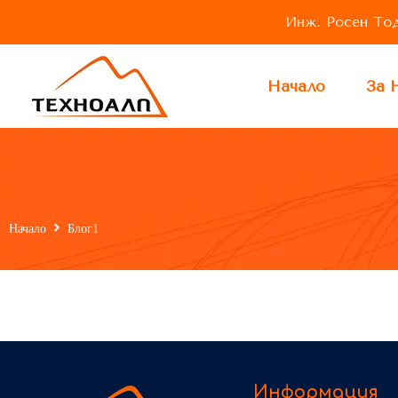
Инж. Росен Тодо
Начало
За 
Начало
Блог1
Информация