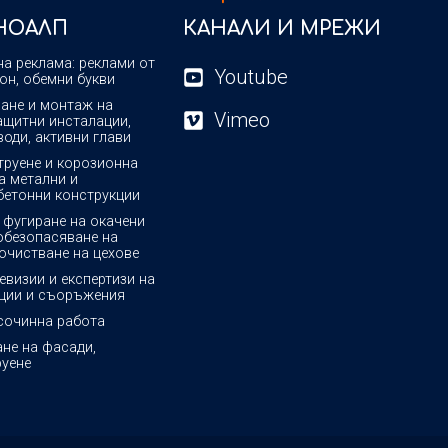
ХНОАЛП
КАНАЛИ И МРЕЖИ
а реклама: реклами от
Youtube
еон, обемни букви
ане и монтаж на
Vimeo
щитни инсталации,
оди, активни глави
руене и корозионна
а метални и
етонни конструкции
 фугиране на окачени
обезопасяване на
почистване на цехове
ревизии и експертизи на
ции и съоръжения
сочинна работа
не на фасади,
уене