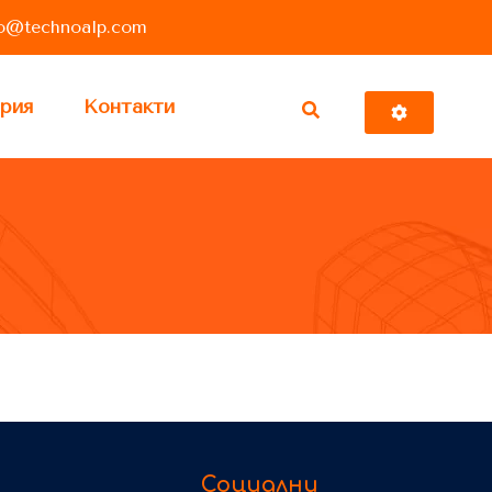
fo@technoalp.com
рия
Контакти
Социални