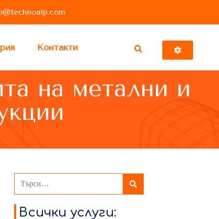
fo@technoalp.com
рия
Контакти
та на метални и
укции
Всички услуги: