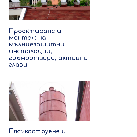
Проектиране и
монтаж на
мълниезащитни
инсталации,
гръмоотводи, активни
глави
Пясъкоструене и