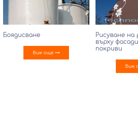
Боядисване
Рисуване на
върху фасади
покриви
Виж още
Виж 