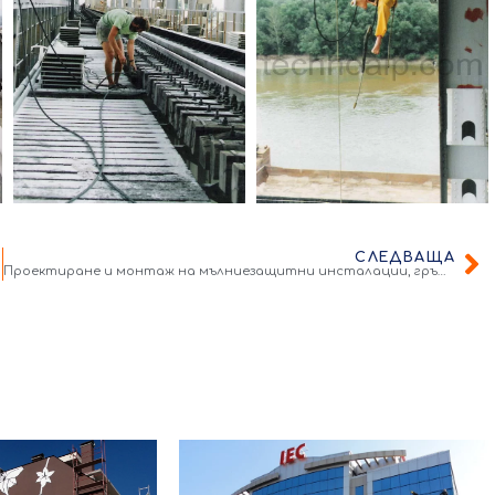
СЛЕДВАЩА
Проектиране и монтаж на мълниезащитни инсталации, гръмоотводи, активни глави