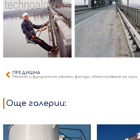
ПРЕДИШНА
Ремонт и фугиране на окачени фасади; обезопасяване на сгради; почистване на цехове
Още галерии: