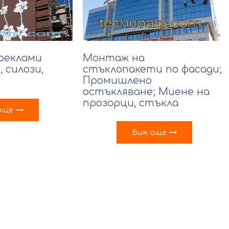
 реклами
Монтаж на
, силози,
стъклопакети по фасади;
Промишлено
остъкляване; Миене на
прозорци, стъкла
още
Виж още