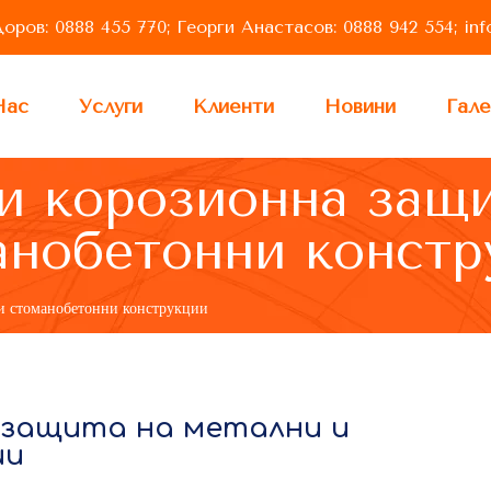
ров: 0888 455 770; Георги Анастасов: 0888 942 554;
in
Нас
Услуги
Клиенти
Новини
Гале
и корозионна защи
анобетонни констр
 и стоманобетонни конструкции
 защита на метални и
ии