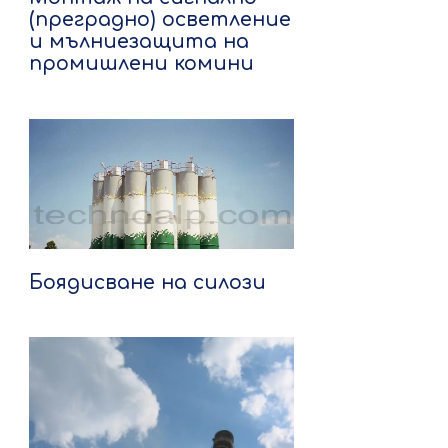
(преградно) осветление
и мълниезащита на
промишлени комини
Боядисване на силози