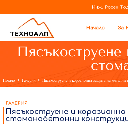
Инж. Росен Тодо
Начало
За 
Пясъкоструене 
стом
Начало
Галерия
Пясъкоструене и корозионна защита на метални
ГАЛЕРИЯ
Пясъкоструене и корозионна
стоманобетонни конструкц